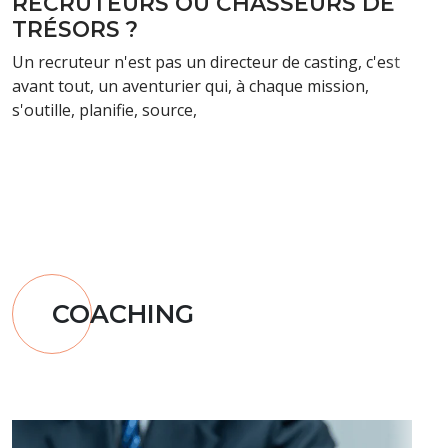
CHASSEUR DE TÊTE QUI ES-TU ?
Chasseur de prime, recruteur, coach, psy, partenaire,
sourceur des temps modernes ? Geek ?... A la lumière
des nouvelles tendances
COACHING