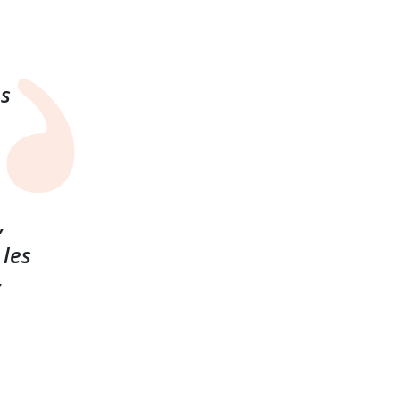
es
,
 les
r