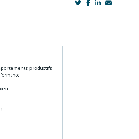
comportements productifs
erformance
bien
r