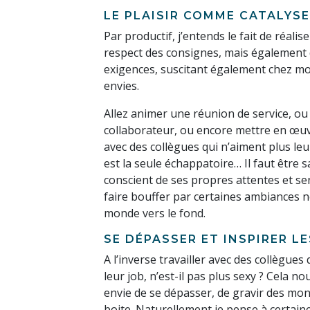
LE PLAISIR COMME CATALYS
Par productif, j’entends le fait de réalis
respect des consignes, mais également 
exigences, suscitant également chez moi
envies.
Allez animer une réunion de service, o
collaborateur, ou encore mettre en œu
avec des collègues qui n’aiment plus leu
est la seule échappatoire… Il faut être 
conscient de ses propres attentes et s
faire bouffer par certaines ambiances né
monde vers le fond.
SE DÉPASSER ET INSPIRER L
A l’inverse travailler avec des collègue
leur job, n’est-il pas plus sexy ? Cela no
envie de se dépasser, de gravir des mon
boite. Naturellement je pense à certaine