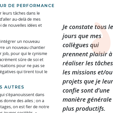
EUR DE PERFORMANCE
er leurs tâches dans le
d’aller au-delà de mes
 de nouvelles idées et
Je constate tous l
jours que mes
u intégrer un nouveau
collègues qui
vre un nouveau chantier
prennent plaisir à
r job, pour qui le cynisme
sacrément sûre de soi et
réaliser les tâches
ensations pour ne pas se
les missions et/ou
gatives qui tirent tout le
projets que je leu
ES AUTRES
confie sont d’une
s qui s’épanouissent dans
manière générale
us donne des ailes ; on a
tages, on est fier de notre
plus productifs.
s jeunes sociétés, «