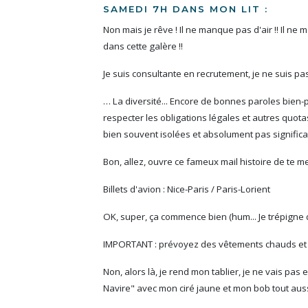
SAMEDI 7H DANS MON LIT :
Non mais je rêve ! Il ne manque pas d'air !! Il
dans cette galère !!
Je suis consultante en recrutement, je ne suis pas 
… La diversité... Encore de bonnes paroles bien-
respecter les obligations légales et autres quo
bien souvent isolées et absolument pas significative
Bon, allez, ouvre ce fameux mail histoire de te me
Billets d'avion : Nice-Paris / Paris-Lorient
OK, super, ça commence bien (hum... Je trépigne d
IMPORTANT : prévoyez des vêtements chauds et im
Non, alors là, je rend mon tablier, je ne vais pas 
Navire" avec mon ciré jaune et mon bob tout auss