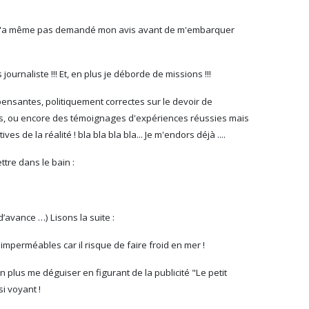
 ne m'a même pas demandé mon avis avant de m'embarquer
journaliste !!! Et, en plus je déborde de missions !!!
pensantes, politiquement correctes sur le devoir de
tas, ou encore des témoignages d'expériences réussies mais
s de la réalité ! bla bla bla bla... Je m'endors déjà ....
ttre dans le bain :
’avance …) Lisons la suite :
perméables car il risque de faire froid en mer !
en plus me déguiser en figurant de la publicité "Le petit
i voyant !