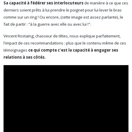
Sa capacité à fédérer ses interlocuteurs
de manière à ce que ces
derniers soient prêts à lui prendre le poignet pour lui lever le bras
comme sur un ring ! Ou encore, (cette image est assez parlante), le
fait de partir : "à la guerre avec elle ou avec lui !".
Vincent Rostaing, chasseur de têtes, nous explique parfaitement,
l'impact de ces recommandations : plus que le contenu même de ces
témoignages
ce qui compte c'est la capacité à engager ses
relations à ses côtés.