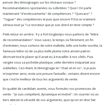
penser des témoignages sur les réseaux sociaux ?
Recommandations spontanées ou sollicitées ? Quoi ! On parle
maintenant "d'endossements" de compétences ? "Quezaco" ?
"Taguer" des compétences et puis quoi encore !!! Est-ce vraiment
sérieux tout ça ? Le recruteur que je suis doit-il en tenir compte ?
Petit retour en arrière : Il y a fort longtemps nous parlions de "lettre
de recommandation". Vous savez, le temps où fièrement, en fin
d'entretien, nous sortions de notre mallette, telle une botte secrète, la
fameuse lettre où de sa plus belle plume notre ancien patron
décrivait tout le plaisir qu'il avait eu à travailler à nos côtés. Puis
rangée sous sa pochette plastique, cette dernière (re)partait aux
oubliettes. Ceci étant, le témoignage en "chair et en os", si je puis
m'exprimer ainsi, reste une preuve factuelle ; certains disent encore
que c'est le meilleur de tous les arguments de vente.
En qualité de candidats avertis, vous formulez vos promesses de
vente : "je suis compétent, dynamique et motivé". Un courrier où un
tiers atteste la véracité de vos arguments, quoi qu'on en dise fait