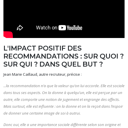
L'IMPACT POSITIF DES
RECOMMANDATIONS : SUR QUOI ?
SUR QUI ? DANS QUEL BUT ?
Jean Marie Caillaud, autre recruteur, précise :
...la recommandation n’a que la valeur qu’on lui accorde. Elle est sociale
dans tous ses aspects. On la donne à quelqu’un, elle est perçue par un
autre, elle comporte une notion de jugement et engrange des affects.
Mais surtout, elle est influente : on la donne et on la reçoit dans l’espoir
de donner une certaine image de soi à autrui.
Donc oui, elle a une importance sociale différente selon son origine et