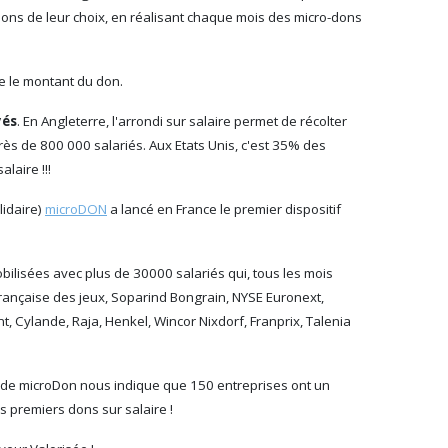
tions de leur choix, en réalisant chaque mois des micro-dons
e le montant du don.
yés
. En Angleterre, l'arrondi sur salaire permet de récolter
rès de 800 000 salariés. Aux Etats Unis, c'est 35% des
laire !!!
lidaire)
microDON
a lancé en France le premier dispositif
bilisées avec plus de 30000 salariés qui, tous les mois
 Française des jeux, Soparind Bongrain, NYSE Euronext,
, Cylande, Raja, Henkel, Wincor Nixdorf, Franprix, Talenia
ur de microDon nous indique que 150 entreprises ont un
s premiers dons sur salaire !