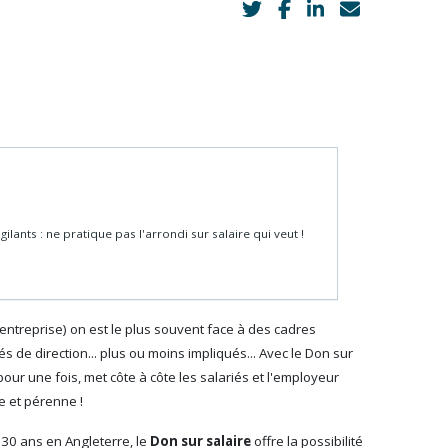
ilants : ne pratique pas l'arrondi sur salaire qui veut !
entreprise) on est le plus souvent face à des cadres
 de direction... plus ou moins impliqués... Avec le Don sur
our une fois, met côte à côte les salariés et l'employeur
e et pérenne !
 30 ans en Angleterre, le
Don sur salaire
offre la possibilité