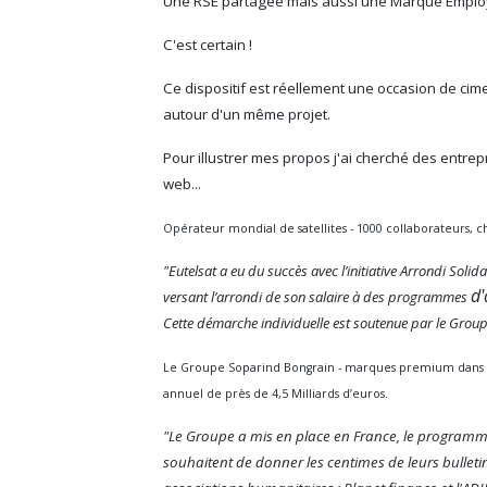
Une RSE partagée mais aussi une Marque Employ
C'est certain !
Ce dispositif est réellement une occasion de cime
autour d'un même projet.
Pour illustrer mes propos j'ai cherché des entrep
web...
Opérateur mondial de satellites - 1000 collaborateurs, chi
"Eutelsat a eu du succès avec l’initiative Arrondi Solid
d
versant l’arrondi de son salaire à des programmes
Cette démarche individuelle est soutenue par le Grou
Le Groupe Soparind Bongrain - marques premium dans l'ag
annuel de près de 4,5 Milliards d’euros.
"Le Groupe a mis en place en France, le programme
souhaitent de donner les centimes de leurs bullet