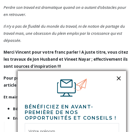
Perdre son travail est dramatique quand on a autant d’obstacles pour
en retrouver.
Il n’y a pas de fluidité du monde du travail, ni de notion de partage du
travail mais, une obsession du plein emploi par la croissance qui est
dépassée.
Merci Vincent pour votre franc parler ! A juste titre, vous citez
les travaux de Jon Husband et Vineet Nayar ; effectivement ils
sont sources d'inspiration !!!
Pour prolonger cette réflexion, je vous invite à lire le dernier
article de Vincent : «
Moi RH…dans une entreprise digitale…
».
Et maintenant c'est à vous de partager vos expériences !
BÉNÉFICIEZ EN AVANT-
Bénéficiez-vous de souplesse dans votre travail ?
PREMIÈRE DE NOS
OPPORTUNITÉS ET CONSEILS !
En
qualité
de manager comment faites-vous pour
booster l'engagement de vos collaborateurs ?
Votre prénom