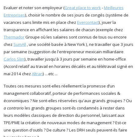
Evaluer et noter son employeur (
Great place to work
-
Meilleures
Entreprises
), choisir le nombre de ses jours de congés (système de
vacances sans limite mis en place chez
Evercontact
), jouer la
transparence en affichant les salaires de chacun (exemple chez
Thermador
Groupe où les salaires sont connus de tous ou encore
chez
SumAll
, une société basée à New York ), ne travailler que 3 jours
par semaine (suggestion de l'entrepreneur mexicain milliardaire
Carlos Slim
), travailler jusqu'à 3 jours par semaine en home-office
(Accord relatif au travail en horaires décalés et au télétravail signé en
mai 2014 chez
Altran
) …etc ...
Toutes ces mesures sont-elles réellement la promesse d’un
management collaboratif, porteur de performances sociales &
économiques ? Ne sont-elles réservées qu'aux grands groupes ? Ou
a contrario
les grands groupes sont-ils condamnés à rester dans
leurs modèles classiques de direction du personnel, laissant aux
TPE/PME la création de nouveaux modes de management ? Est-ce
une question d'outils ? De culture ? Les DRH seuls peuvent-ils faire